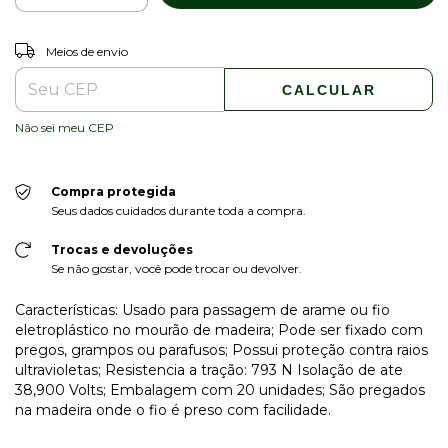
ALTERAR CEP
Entregas para o CEP:
Meios de envio
CALCULAR
Não sei meu CEP
Compra protegida
Seus dados cuidados durante toda a compra.
Trocas e devoluções
Se não gostar, você pode trocar ou devolver.
Características: Usado para passagem de arame ou fio
eletroplástico no mourão de madeira; Pode ser fixado com
pregos, grampos ou parafusos; Possui proteção contra raios
ultravioletas; Resistencia a tração: 793 N Isolação de ate
38,900 Volts; Embalagem com 20 unidades; São pregados
na madeira onde o fio é preso com facilidade.