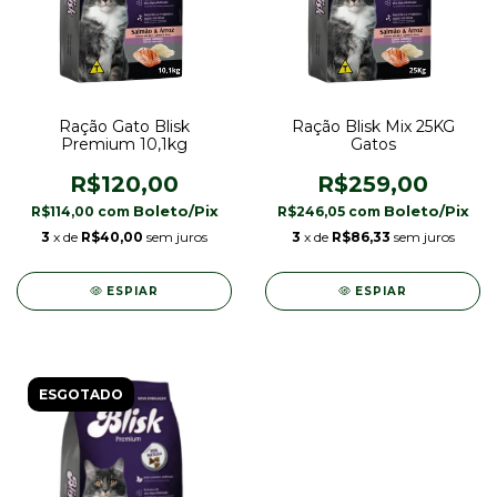
Ração Gato Blisk
Ração Blisk Mix 25KG
Premium 10,1kg
Gatos
R$120,00
R$259,00
R$114,00
com
R$246,05
com
3
x de
R$40,00
sem juros
3
x de
R$86,33
sem juros
ESPIAR
ESPIAR
ESGOTADO