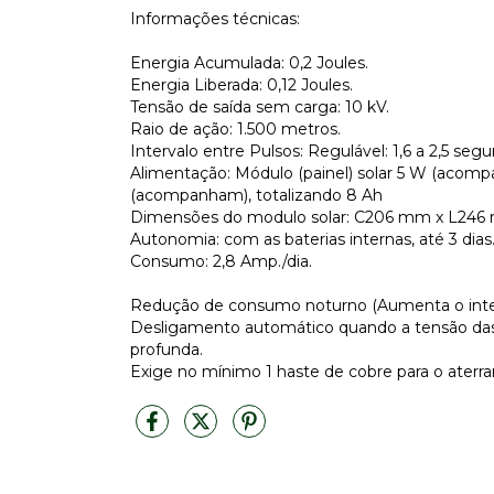
Informações técnicas:
Energia Acumulada: 0,2 Joules.
Energia Liberada: 0,12 Joules.
Tensão de saída sem carga: 10 kV.
Raio de ação: 1.500 metros.
Intervalo entre Pulsos: Regulável: 1,6 a 2,5 seg
Alimentação: Módulo (painel) solar 5 W (acompanh
(acompanham), totalizando 8 Ah
Dimensões do modulo solar: C206 mm x L246
Autonomia: com as baterias internas, até 3 dias
Consumo: 2,8 Amp./dia.
Redução de consumo noturno (Aumenta o interv
Desligamento automático quando a tensão das b
profunda.
Exige no mínimo 1 haste de cobre para o aterr