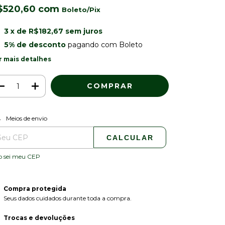
$520,60
com
3
x de
R$182,67
sem juros
5% de desconto
pagando com Boleto
r mais detalhes
ALTERAR CEP
regas para o CEP:
Meios de envio
CALCULAR
o sei meu CEP
Compra protegida
Seus dados cuidados durante toda a compra.
Trocas e devoluções