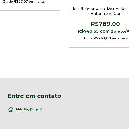
3
x de
R$57,67
sem juros
Eletrificador Rural Painel Sol
Bateria ZS20bi
R$789,00
R$749,55
com
3
x de
R$263,00
sem juros
Entre em contato
555195924614