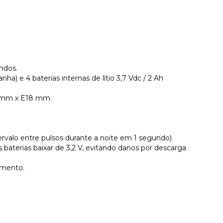
undos.
a) e 4 baterias internas de lítio 3,7 Vdc / 2 Ah
 mm x E18 mm.
.
alo entre pulsos durante a noite em 1 segundo).
aterias baixar de 3,2 V, evitando danos por descarga
amento.