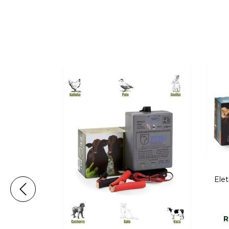
Elet
a Luz SR 220V
R