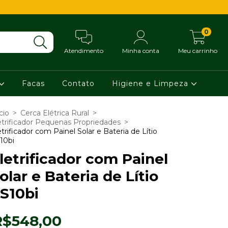
0
Atendimento
Minha conta
Meu carrinho
Facas
Contato
Higiene e Limpeza
cio
>
Cerca Elétrica Rural
>
etrificador Pequenas Propriedades
>
etrificador com Painel Solar e Bateria de Lítio
10bi
letrificador com Painel
olar e Bateria de Lítio
S10bi
R$548,00