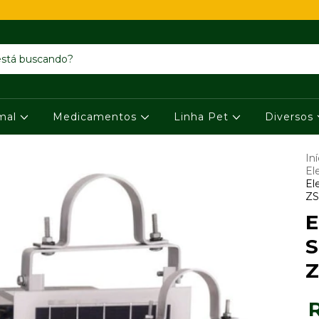
imal
Medicamentos
Linha Pet
Diversos
Iní
El
El
ZS
E
S
Z