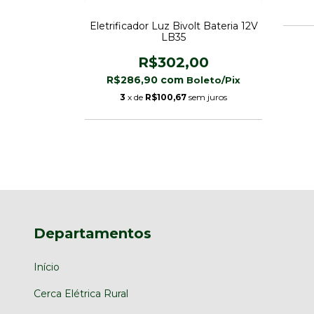
0
Eletrificador Luz Bivolt Bateria 12V
LB35
m juros
R$302,00
R$286,90
com
3
x de
R$100,67
sem juros
Departamentos
Início
Cerca Elétrica Rural