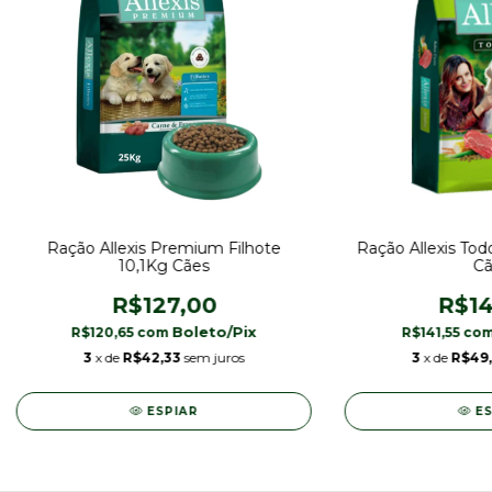
Ração Allexis Premium Filhote
Ração Allexis Tod
10,1Kg Cães
Cã
R$127,00
R$14
R$120,65
com
R$141,55
co
3
x de
R$42,33
sem juros
3
x de
R$49
ESPIAR
E