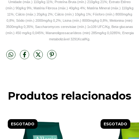
Umidade (máx.) 110g/kg 11%; Proteína Bruta (mín.) 210g/kg 21%; Extrato Etéreo
(mín.) 90g/kg 9%; Matéria Fibrosa (máx.) 40g/kg 4%; Matéria Mineral (máx.) 110g/kg
11%; Cálcio (máx.) 20g/kg 2%; Cálcio (mín.) 10g/kg 1%; Fósforo (mín.) 8000mg/kg
0,8%; Sódio (mín.) 2000mg/kg 0,2%; Lisina (mín.) 8000mg/kg 0,8%; Metionina (min)
3500mg/kg 0,35%; Saccharomyces cerevisiae (mín.) 1x109 UFC/Kg; Beta-glucanas
(mín.) 450 mg/kg 0,045%; Mananoligossacarídeos (min) 285mg/kg 0,0285%; Energia
metabolizável 3291Kcal/Kg.
Produtos relacionados
ESGOTADO
ESGOTADO