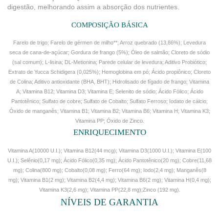
digestão, melhorando assim a absorção dos nutrientes.
COMPOSIÇÃO BÁSICA
Farelo de trigo; Farelo de gérmen de milho**; Arroz quebrado (13,86%); Levedura
seca de cana-de-açúcar; Gordura de frango (5%); Óleo de salmão; Cloreto de sódio
(sal comum); L-lisina; DL-Metionina; Parede celular de levedura; Aditivo Probiótico;
Extrato de Yucca Schidigera (0,025%); Hemoglobina em pó; Ácido propiônico; Cloreto
de Colina; Aditivo antioxidante (BHA, BHT); Hidrolisado de fígado de frango; Vitamina
A; Vitamina B12; Vitamina D3; Vitamina E; Selenito de sódio; Ácido Fólico; Ácido
Pantotênico; Sulfato de cobre; Sulfato de Cobalto; Sulfato Ferroso; Iodato de cálcio;
Óxido de manganês; Vitamina B1; Vitamina B2; Vitamina B6; Vitamina H; Vitamina K3;
Vitamina PP; Óxido de Zinco.
ENRIQUECIMENTO
Vitamina A(10000 U.I.); Vitamina B12(44 mcg); Vitamina D3(1000 U.I.); Vitamina E(100
U.I.); Selênio(0,17 mg); Ácido Fólico(0,35 mg); Ácido Pantotênico(20 mg); Cobre(11,68
mg); Colina(800 mg); Cobalto(0,08 mg); Ferro(64 mg); Iodo(2,4 mg); Manganês(8
mg); Vitamina B1(2 mg); Vitamina B2(4,4 mg); Vitamina B6(2 mg); Vitamina H(0,4 mg);
Vitamina K3(2,6 mg); Vitamina PP(22,8 mg);Zinco (192 mg).
NÍVEIS DE GARANTIA