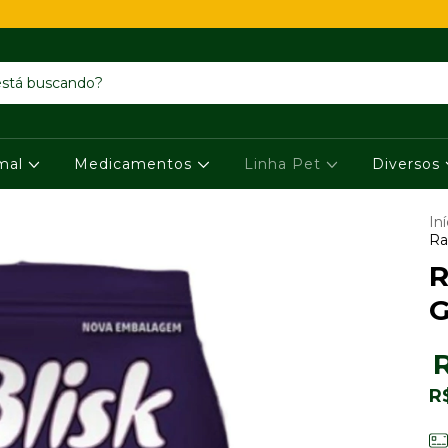
imal
Medicamentos
Linha Pet
Diversos
Iní
Ra
R
G
R