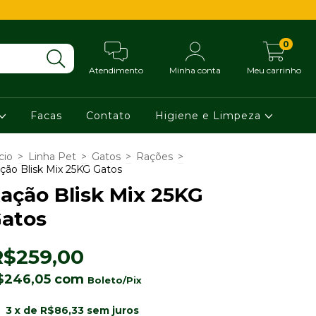
0
Atendimento
Minha conta
Meu carrinho
Facas
Contato
Higiene e Limpeza
cio
>
Linha Pet
>
Gatos
>
Rações
>
ção Blisk Mix 25KG Gatos
ação Blisk Mix 25KG
atos
R$259,00
$246,05
com
3
x de
R$86,33
sem juros