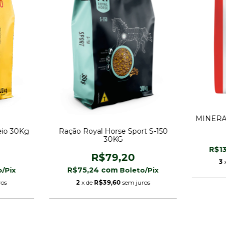
MINERA
eio 30Kg
Ração Royal Horse Sport S-150
30KG
R$1
R$79,20
3
R$75,24
com
ros
2
x de
R$39,60
sem juros