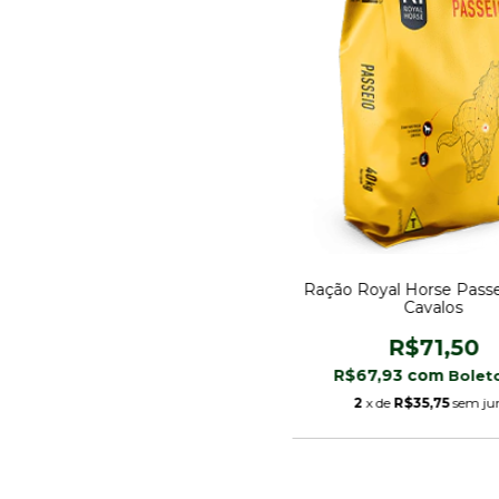
Ração Royal Horse Pass
Cavalos
R$71,50
R$67,93
com
2
x de
R$35,75
sem ju