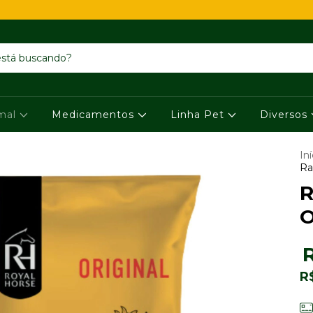
imal
Medicamentos
Linha Pet
Diversos
Iní
Ra
R
O
R