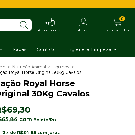
0
Atendimento
Minha conta
Meu carrinho
Facas
Contato
Higiene e Limpeza
cio
>
Nutrição Animal
>
Equinos
>
ção Royal Horse Original 30Kg Cavalos
ação Royal Horse
riginal 30Kg Cavalos
R$69,30
$65,84
com
2
x de
R$34,65
sem juros